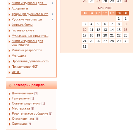
25
26
27
28
29
30
31
Книги и журналы для ...
Май 2010
Афоризмы
Пн
Вт
Ср
Чт
Пт
Сб
Вс
Традиции русского быта
1
2
Русские живописцы
3
4
5
6
7
8
9
Фотоальбомы
10
11
12
13
14
15
16
Гостевая книга
17
18
19
20
21
22
23
Музыкальная страничка
24
25
26
27
28
29
30
Книги и журналы для
скачивания
31
Магазин разработок
Методика
Проектная деятельность
Применение ИКТ
ФГОС
Категории раздела
Документация
[5]
Программы
[1]
Советы родителям
[1]
Мастерская
[1]
Родительское собрание
[1]
Классные часы
[8]
Сценарии
[7]