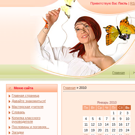
Приветствую Вас
Гость
|
RS
Главная
Главная
»
2010
Меню сайта
Главная страница
Давайте знакомиться!
Январь 2010
Мастерская учителя
Пн
Вт
Ср
Чт
Пт
Сб
Вс
Словарь
1
2
3
Копилка классного
4
5
6
7
8
9
10
руководителя
11
12
13
14
15
16
17
Пословицы и поговорк...
18
19
20
21
22
23
24
Загадки