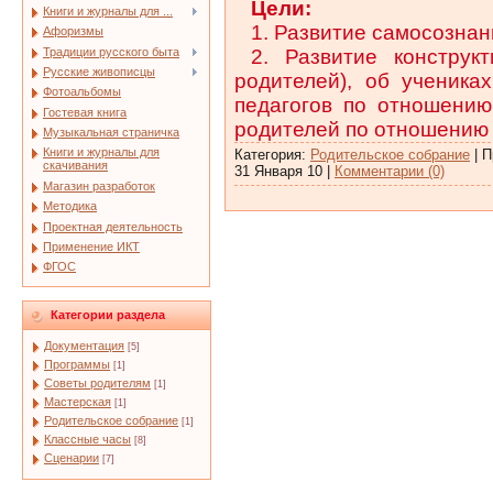
Цели:
Книги и журналы для ...
1. Развитие самосознан
Афоризмы
Традиции русского быта
2. Развитие конструк
Русские живописцы
родителей), об учениках
Фотоальбомы
педагогов по отношению
Гостевая книга
родителей по отношению
Музыкальная страничка
Книги и журналы для
Категория:
Родительское собрание
| П
скачивания
31 Января 10
|
Комментарии (0)
Магазин разработок
Методика
Проектная деятельность
Применение ИКТ
ФГОС
Категории раздела
Документация
[5]
Программы
[1]
Советы родителям
[1]
Мастерская
[1]
Родительское собрание
[1]
Классные часы
[8]
Сценарии
[7]