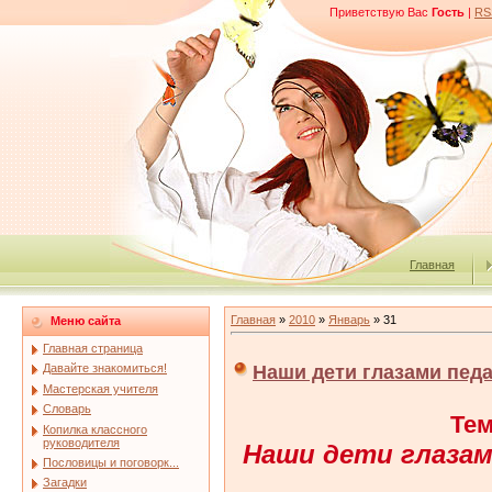
Приветствую Вас
Гость
|
RS
Главная
Главная
»
2010
»
Январь
»
31
Меню сайта
Главная страница
Наши дети глазами педа
Давайте знакомиться!
Мастерская учителя
Словарь
Тем
Копилка классного
руководителя
Наши дети глазам
Пословицы и поговорк...
Загадки