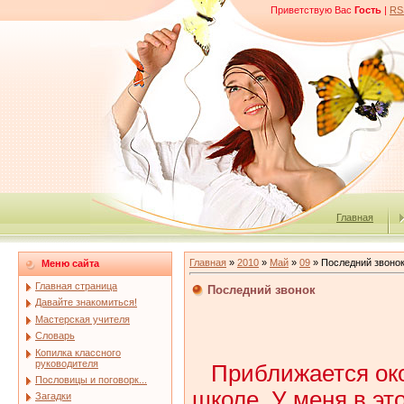
Приветствую Вас
Гость
|
RS
Главная
Главная
»
2010
»
Май
»
09
» Последний звоно
Меню сайта
Главная страница
Последний звонок
Давайте знакомиться!
Мастерская учителя
Словарь
Копилка классного
руководителя
Приближается око
Пословицы и поговорк...
школе. У меня в эт
Загадки