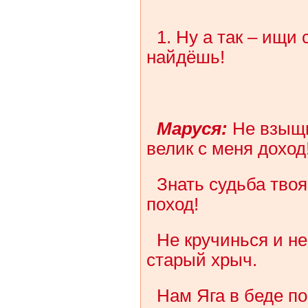
1. Ну а так – ищи
найдёшь!
Маруся:
Не взыщи
велик с меня доход
Знать судьба тво
поход!
Не кручинься и не
старый хрыч.
Нам Яга в беде по