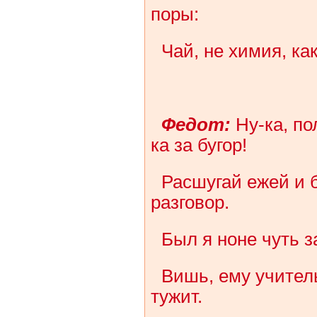
поры:
Чай, не химия, ка
Федот:
Ну-ка, по
ка за бугор!
Расшугай ежей и 
разговор.
Был я ноне чуть з
Вишь, ему учитель
тужит.