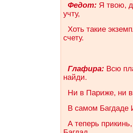
Федот:
Я твою, д
учту,
Хоть такие экзем
счету.
Глафира:
Всю пла
найди.
Ни в Париже, ни в
В самом Багдаде 
А теперь прикинь, 
Багдад.