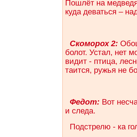
Пошлёт на медведя
куда деваться – на
Скоморох 2:
Обош
болот. Устал, нет м
видит - птица, лесн
таится, ружья не б
Федот:
Вот несча
и следа.
Подстрелю - ка гол