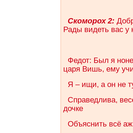
Скоморох 2:
Добр
Рады видеть вас у 
Федот: Был я ноне
царя Вишь, ему уч
Я – ищи, а он не т
Справедлива, вес
дочке
Объяснить всё аж 