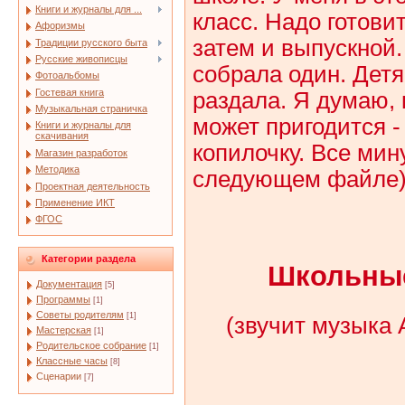
Книги и журналы для ...
класс. Надо готови
Афоризмы
затем и выпускной
Традиции русского быта
Русские живописцы
собрала один. Детя
Фотоальбомы
Гостевая книга
раздала. Я думаю,
Музыкальная страничка
может пригодится -
Книги и журналы для
скачивания
копилочку. Все ми
Магазин разработок
Методика
следующем файле
Проектная деятельность
Применение ИКТ
ФГОС
Категории раздела
Школьные
Документация
[5]
Программы
[1]
Советы родителям
[1]
(звучит музыка 
Мастерская
[1]
Родительское собрание
[1]
Классные часы
[8]
Сценарии
[7]