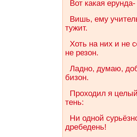
Вот какая ерунда-
Вишь, ему учитель
тужит.
Хоть на них и не 
не резон.
Ладно, думаю, доб
бизон.
Проходил я целый 
тень:
Ни одной сурьёзн
дребедень!