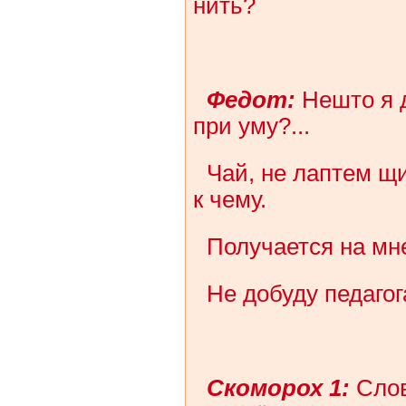
нить?
Федот:
Нешто я 
при уму?...
Чай, не лаптем щ
к чему.
Получается на мн
Не добуду педаго
Скоморох 1:
Слов