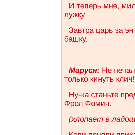
И теперь мне, мил
лужку –
Завтра царь за эн
башку.
Маруся:
Не печал
только кинуть клич!
Ну-ка станьте пре
Фрол Фомич.
(хлопает в ладош
Коли поняли прик