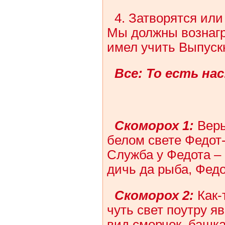
4. Затворятся или
Мы должны вознагр
имел учить Выпуск
Все: То есть нас
Скоморох 1:
Верь
белом свете Федот
Служба у Федота – 
дичь да рыба, Федо
Скоморох 2:
Как-
чуть свет поутру яв
вид сморчок, башка