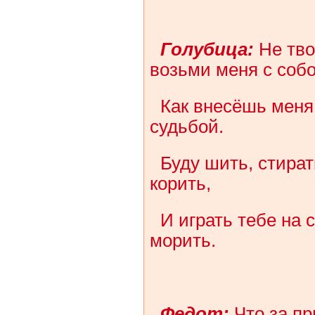
Голубица:
Не тво
возьми меня с собо
Как внесёшь меня 
судьбой.
Буду шить, стират
корить,
И играть тебе на 
морить.
Федот:
Что за пр