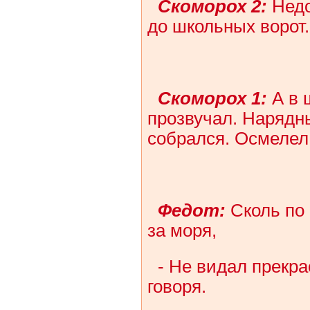
Скоморох 2:
Недо
до школьных ворот.
Скоморох 1:
А в 
прозвучал. Нарядн
собрался. Осмелел 
Федот:
Сколь по 
за моря,
- Не видал прекр
говоря.