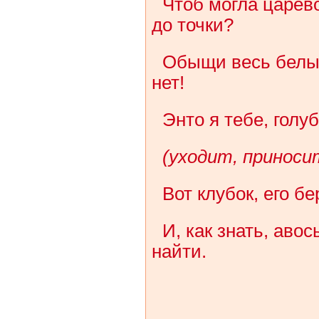
Чтоб могла царёв
до точки?
Обыщи весь белый
нет!
Энто я тебе, голуб
(уходит, приноси
Вот клубок, его бе
И, как знать, аво
найти.