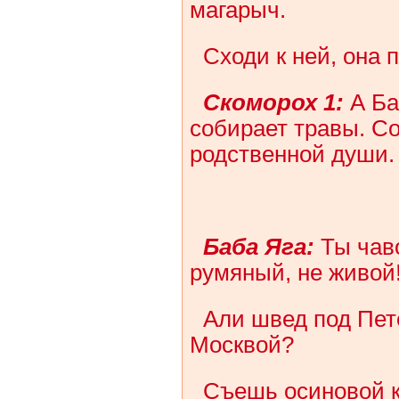
магарыч.
Сходи к ней, она 
Скоморох 1:
А Ба
собирает травы. Со
родственной души.
Баба Яга:
Ты чаво
румяный, не живой
Али швед под Пет
Москвой?
Съешь осиновой к