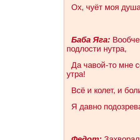
Ох, чуёт моя душ
Баба Яга:
Вообче-
подлости нутра,
Да чавой-то мне с
утра!
Всё и колет, и бол
Я давно подозрев
Федот:
Захворал