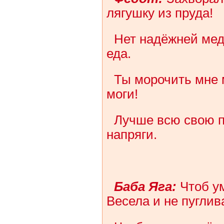
лягушку из пруда!
Нет надёжней ме
еда.
Ты морочить мне 
моги!
Лучше всю свою п
напряги.
Баба Яга:
Чтоб ум
Весела и не пуглив