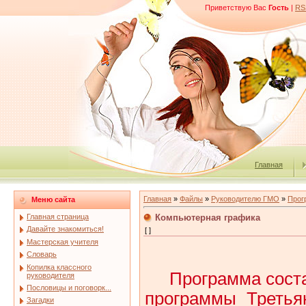
Приветствую Вас
Гость
|
RS
Главная
Главная
»
Файлы
»
Руководителю ГМО
»
Прог
Меню сайта
Компьютерная графика
Главная страница
Давайте знакомиться!
[ ]
Мастерская учителя
Словарь
Копилка классного
Программа соста
руководителя
Пословицы и поговорк...
программы Третья
Загадки