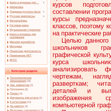
курсов подгото
Книги и журналы для ...
Афоризмы
составлении прогр
Традиции русского быта
Русские живописцы
курсы предназна
Фотоальбомы
классов, поэтому 
Гостевая книга
Музыкальная страничка
на практические ра
Книги и журналы для
скачивания
Целью данного 
Магазин разработок
школьников гр
Методика
Проектная деятельность
графической культ
Применение ИКТ
курса школьн
ФГОС
анализировать 
Категории раздела
чертежам, нагл
Технологическое
образование
[16]
разверткам; чит
Зав. кабинетом
[2]
деталей и вып
Программа
[6]
Проект
[4]
изображения 
Документы для отчета
[3]
К аттестации
[13]
компьютерной граф
На заметку
[4]
Молодому специалисту
[3]