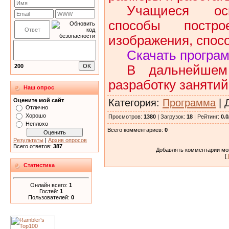
Учащиеся осв
способы постр
изображения, спос
Скачать програм
В дальнейшем
200
разработку занятий
Наш опрос
Категория
:
Программа
|
Оцените мой сайт
Отлично
Хорошо
Просмотров
:
1380
|
Загрузок
:
18
|
Рейтинг
:
0.0
Неплохо
Всего комментариев
:
0
Результаты
|
Архив опросов
Всего ответов:
387
Добавлять комментарии мог
[
Статистика
Онлайн всего:
1
Гостей:
1
Пользователей:
0