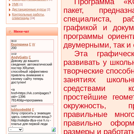
Программа «К
УМК
[1]
пакет, предна
Дистанционные курсы
[2]
Контрольные работы,
специалиста, ра
олимпиады
[24]
графикой и докум
Мини-чат
программы ориент
двумерными, так и
Эта графичес
развивать у школь
творческие способн
занятиях школьн
средствами к
простейшие геоме
окружность, пр
правильные много
правильно оформ
размеры и работать