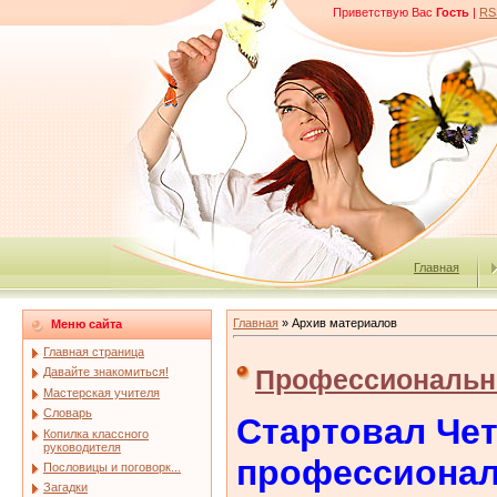
Приветствую Вас
Гость
|
RS
Главная
Главная
»
Архив материалов
Меню сайта
Главная страница
Профессиональн
Давайте знакомиться!
Мастерская учителя
Словарь
Стартовал Че
Копилка классного
руководителя
профессионал
Пословицы и поговорк...
Загадки