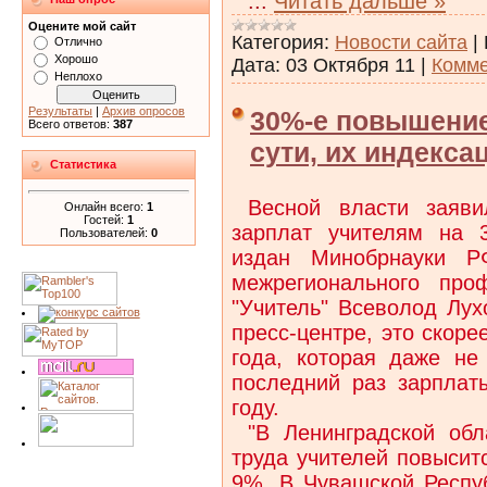
...
Читать дальше »
Оцените мой сайт
Категория:
Новости сайта
|
Отлично
Хорошо
Дата:
03 Октября 11
|
Комме
Неплохо
Результаты
|
Архив опросов
30%-е повышение
Всего ответов:
387
сути, их индекса
Статистика
Весной власти заяв
Онлайн всего:
1
Гостей:
1
зарплат учителям на 
Пользователей:
0
издан Минобрнауки Р
межрегионального про
"Учитель" Всеволод Лух
пресс-центре, это скоре
года, которая даже не
последний раз зарпла
году.
"В Ленинградской об
труда учителей повысит
9%. В Чувашской Респуб