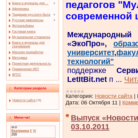
педагогов "Му
Книги и журналы для ...
Афоризмы
современной 
Традиции русского быта
Русские живописцы
Фотоальбомы
Гостевая книга
Международны
Музыкальная страничка
«ЭкоПро»,
образ
Книги и журналы для
скачивания
университет
,
фак
Магазин разработок
Методика
технологий"
пр
Проектная деятельность
поддержке
Серв
Применение ИКТ
ФГОС
LetItBit.net
п
...
Чит
Категории раздела
Категория:
Новости сайта
|
Новости сайта
[76]
Дата:
06 Октября 11
|
Комме
Выпуск «Новости
Мини-чат
03.10.2011