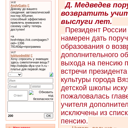
Д. Медведев по
возвратить учи
выслуги лет.
Президент России
намерен дать пору
образования о воз
дополнительного об
выхода на пенсию п
встречи президента
культуры города Вя
детской школы иску
пожаловалась главе
учителя дополните
исключены из списк
200
пенсию.
Наш опрос