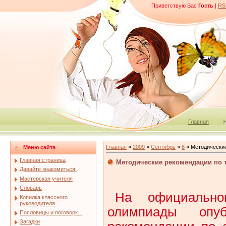
Приветствую Вас
Гость
|
RS
Главная
Главная
»
2009
»
Сентябрь
»
6
» Методические
Меню сайта
Главная страница
Методические рекомендации по 
Давайте знакомиться!
Мастерская учителя
Словарь
На официально
Копилка классного
руководителя
олимпиады опуб
Пословицы и поговорк...
Загадки