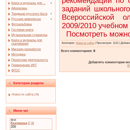
рекомендации по 
Книги и журналы для ...
заданий школьного
Афоризмы
Традиции русского быта
Всероссийской о
Русские живописцы
2009/2010 учебном 
Фотоальбомы
Гостевая книга
Посмотреть можн
Музыкальная страничка
Книги и журналы для
Категория
:
Новости сайта
|
Просмотров
: 1122 |
Добави
скачивания
Магазин разработок
Всего комментариев
:
0
Методика
Проектная деятельность
Добавлять комментарии мог
Применение ИКТ
[
ФГОС
Категории раздела
Новости сайта
[76]
Мини-чат