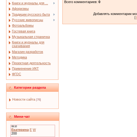
Всего комментариев
:
0
Книги и журналы для ...
Афоризмы
Добавлять комментарии мог
Традиции русского быта
[
Русские живописцы
Фотоальбомы
Гостевая книга
Музыкальная страничка
Книги и журналы для
скачивания
Магазин разработок
Методика
Проектная деятельность
Применение ИКТ
ФГОС
Категории раздела
Новости сайта
[76]
Мини-чат