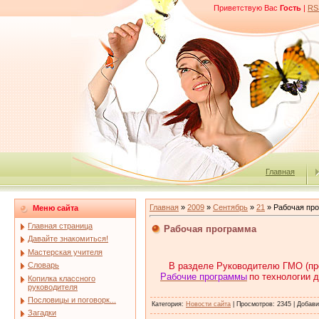
Приветствую Вас
Гость
|
RS
Главная
Главная
»
2009
»
Сентябрь
»
21
» Рабочая пр
Меню сайта
Главная страница
Рабочая программа
Давайте знакомиться!
Мастерская учителя
В разделе Руководителю ГМО (пр
Словарь
Рабочие программы
по технологии д
Копилка классного
руководителя
Пословицы и поговорк...
Категория
:
Новости сайта
|
Просмотров
: 2345 |
Добави
Загадки