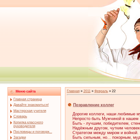
Главная
»
2011
»
Февраль
»
22
Меню сайта
Главная страница
Позравление коллег
Давайте знакомиться!
Мастерская учителя
Дорогие коллеги, наши любимые м
Словарь
Непросто быть Мужчиной в нашем 
Копилка классного
Быть - лучшим, победителем, стен
руководителя
Надёжным другом, чутким человек
Пословицы и поговорк...
Стратегом между миром и войной.
Быть сильным, но... покорным, му
Загадки