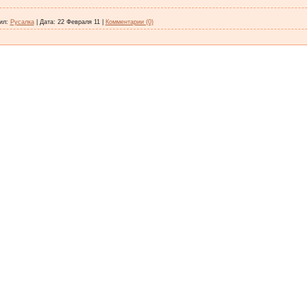
ил:
Русалка
|
Дата:
22 Февраля 11
|
Комментарии (0)