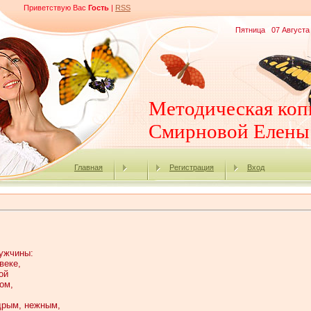
Приветствую Вас
Гость
|
RSS
Пятница 07 Августа 
Методическая коп
Смирновой Елены
Главная
Регистрация
Вход
ужчины:
веке,
ой
ом,
дрым, нежным,