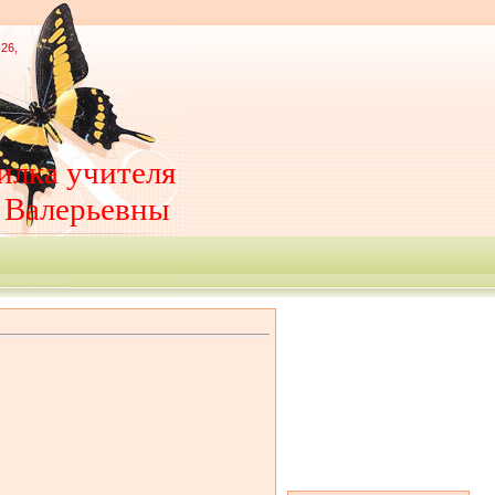
26,
илка учителя
 Валерьевны