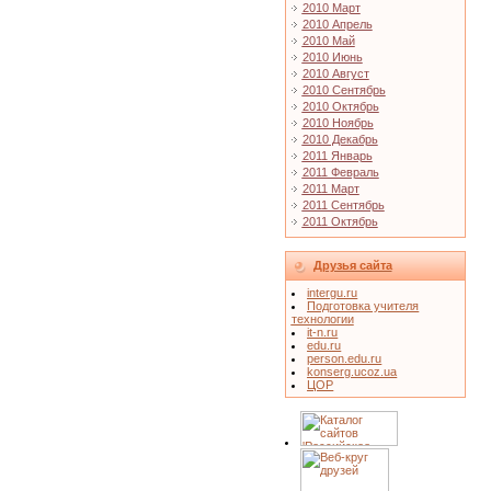
2010 Март
2010 Апрель
2010 Май
2010 Июнь
2010 Август
2010 Сентябрь
2010 Октябрь
2010 Ноябрь
2010 Декабрь
2011 Январь
2011 Февраль
2011 Март
2011 Сентябрь
2011 Октябрь
Друзья сайта
intergu.ru
Подготовка учителя
технологии
it-n.ru
edu.ru
person.edu.ru
konserg.ucoz.ua
ЦОР