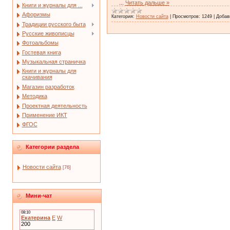
...
Читать дальше »
Книги и журналы для ...
Афоризмы
Категория:
Новости сайта
|
Просмотров:
1249
|
Добав
Традиции русского быта
Русские живописцы
Фотоальбомы
Гостевая книга
Музыкальная страничка
Книги и журналы для
скачивания
Магазин разработок
Методика
Проектная деятельность
Применение ИКТ
ФГОС
Категории раздела
Новости сайта
[76]
Мини-чат