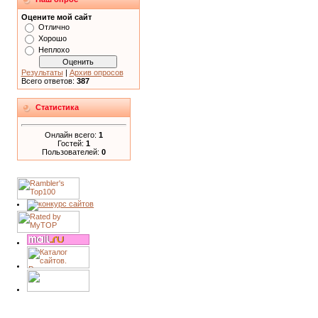
Оцените мой сайт
Отлично
Хорошо
Неплохо
Результаты
|
Архив опросов
Всего ответов:
387
Статистика
Онлайн всего:
1
Гостей:
1
Пользователей:
0